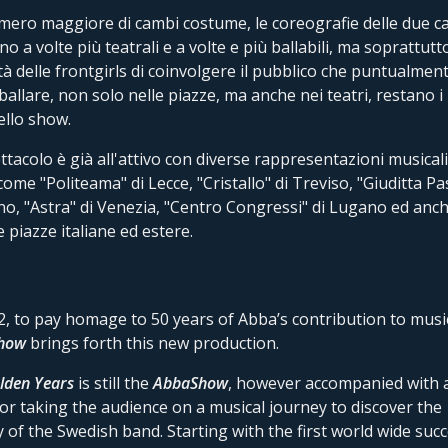
ero maggiore di cambi costume, le coreografie delle due c
o a volte più teatrali e a volte e più ballabili, ma soprattutto
tà delle frontgirls di coinvolgere il pubblico che puntualment
 ballare, non solo nelle piazze, ma anche nei teatri, restano i
dello show.
ttacolo è già all'attivo con diverse rappresentazioni musicali
 come "Politeama" di Lecce, "Cristallo" di Treviso, "Giuditta Pa
o, "Astra" di Venezia, "Centro Congressi" di Lugano ed anch
e piazze italiane ed estere.
2, to pay homage to 50 years of Abba’s contribution to musi
how
brings forth this new production.
lden
Years
is still the
AbbaShow
, however accompanied with 
or taking the audience on a musical journey to discover the
y of the Swedish band. Starting with the first world wide succ