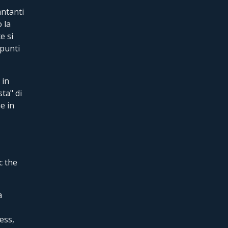
antanti
 la
e si
 punti
 in
sta" di
e in
c the
a
ess,