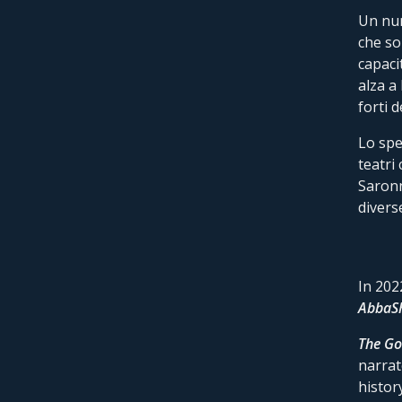
Un num
che son
capaci
alza a
forti 
Lo spe
teatri
Saronn
divers
In 202
AbbaS
The
Go
narrat
histor