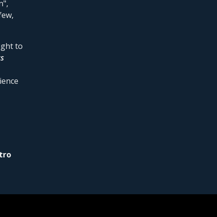
n",
few,
ight to
s
ience
tro