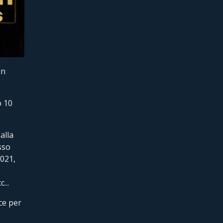
un
o 10
alla
sso
2021,
...
uce per