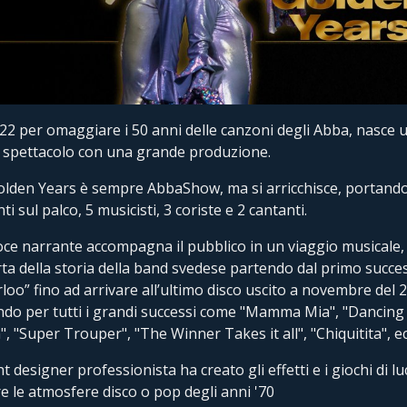
22 per omaggiare i 50 anni delle canzoni degli Abba, nasce 
spettacolo con una grande produzione.
lden Years è sempre AbbaShow, ma si arricchisce, portand
i sul palco, 5 musicisti, 3 coriste e 2 cantanti.
ce narrante accompagna il pubblico in un viaggio musicale, 
ta della storia della band svedese partendo dal primo succe
loo” fino ad arrivare all’ultimo disco uscito a novembre del 
do per tutti i grandi successi come "Mamma Mia", "Dancing
, "Super Trouper", "The Winner Takes it all", "Chiquitita", ecc
ht designer professionista ha creato gli effetti e i giochi di l
re le atmosfere disco o pop degli anni '70