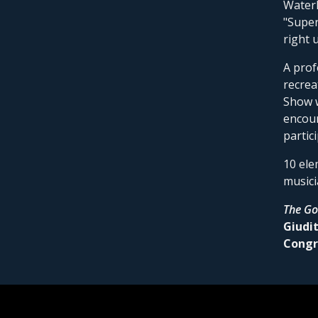
Waterl
"Super
right 
A prof
recrea
Show 
encour
partic
10 ele
musici
The
Go
Giudi
Congr