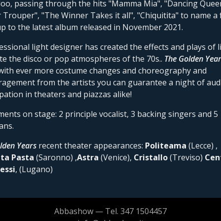
oo, passing through the hits "Mamma Mia", "Dancing Quee
 Trouper", "The Winner Takes it all", "Chiquitita" to name a 
up to the latest album released in November 2021.
essional light designer has created the effects and plays of l
te the disco or pop atmospheres of the 70s..
The
Golden
Year
with ever more costume changes and choreography and
agement from the artists you can guarantee a night of aud
ipation in theaters and piazzas alike!
ments on stage: 2 principle vocalist, 3 backing singers and 5
ans.
lden
Years
recent theater appearances:
Politeama
(Lecce) ,
tta
Pasta
(Saronno) ,
Astra
(Venice),
Cristallo
(Treviso)
Cen
essi
, (Lugano)
Abbashow — Tel. 347 1504457