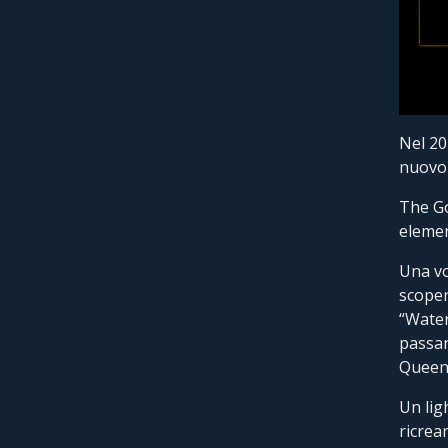
Nel 20
nuovo 
The Go
element
Una vo
scoper
“Water
passan
Queen"
Un lig
ricrea