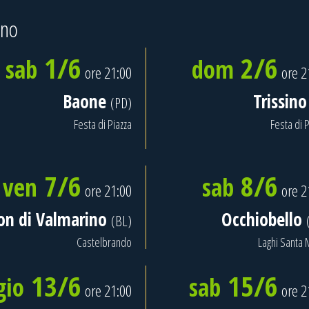
gno
1/6
2/6
sab
dom
ore 21:00
ore 2
Baone
Trissin
(PD)
Festa di Piazza
Festa di P
7/6
8/6
ven
sab
ore 21:00
ore 2
on di Valmarino
Occhiobello
(BL)
Castelbrando
Laghi Santa 
13/6
15/6
gio
sab
ore 21:00
ore 2