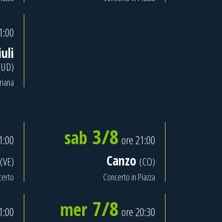
1:00
uli
(UD)
riana
3/8
sab
1:00
ore 21:00
Canzo
(VE)
(CO)
certo
Concerto in Piazza
7/8
mer
1:00
ore 20:30