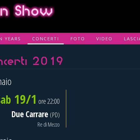
ian Show
N YEARS
CONCERTI
FOTO
VIDEO
LASCI
ncerti 2019
naio
19/1
sab
ore 22:00
Due Carrare
(PD)
Re di Mezzo