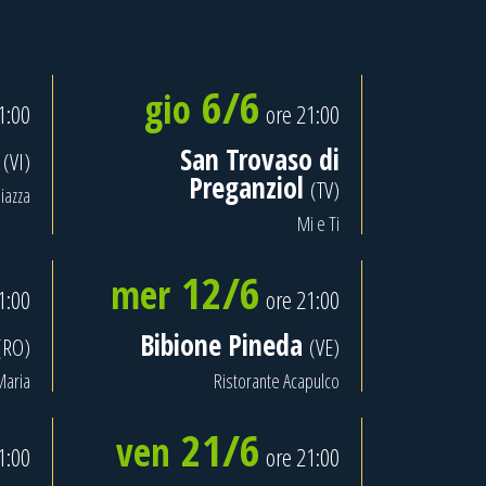
6/6
gio
1:00
ore 21:00
o
San Trovaso di
(VI)
Preganziol
(TV)
iazza
Mi e Ti
12/6
mer
1:00
ore 21:00
Bibione Pineda
(RO)
(VE)
Maria
Ristorante Acapulco
21/6
ven
1:00
ore 21:00