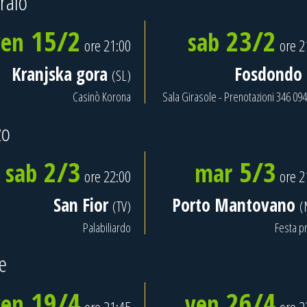
raio
15/2
23/2
ven
sab
ore 21:00
ore 2
Kranjska gora
Fosdondo
(SL)
Casinò Korona
Sala Girasole - Prenotazioni 346 09
zo
2/3
5/3
sab
mar
ore 22:00
ore 2
San Fior
Porto Mantovano
(TV)
(
Palabiliardo
Festa pr
le
19/4
26/4
ven
ven