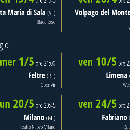
ore 21:45
ore 2
ta Maria di Sala
Volpago del Monte
(VE)
Black Rose
P
gio
1/5
10/5
mer
ven
ore 21:00
ore 2
Feltre
Limena
(BL)
Open Air
We
20/5
24/5
lun
ven
ore 20:45
ore 2
Milano
Fabriano
(MI)
Teatro Nuovo Milano
Ope