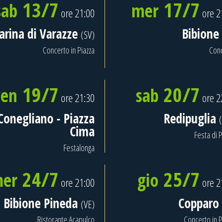
13/7
17/7
sab
mer
ore 21:00
ore 2
rina di Varazze
Bibione
(SV)
Concerto in Piazza
Con
19/7
20/7
ven
sab
ore 21:30
ore 2
Conegliano - Piazza
Redipuglia
Cima
Festa di P
Festalonga
24/7
25/7
er
gio
ore 21:00
ore 2
Bibione Pineda
Copparo
(VE)
Ristorante Acapulco
Concerto in P