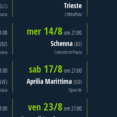
Trieste
(LC)
iazza
L'Abbuffata
14/8
mer
1:00
ore 21:00
Schenna
(BZ)
(BZ)
iazza
Concerto in Piazza
17/8
sab
1:00
ore 21:00
Aprilia Marittima
(VE)
(UD)
iazza
Open Air
23/8
ven
1:00
ore 21:00