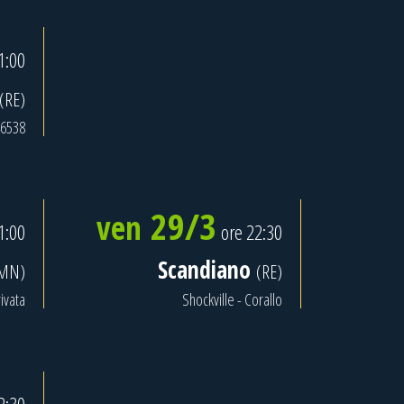
1:00
(RE)
46538
29/3
ven
1:00
ore 22:30
Scandiano
MN)
(RE)
ivata
Shockville - Corallo