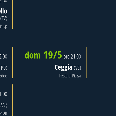
2:30
llo
(TV)
in up
19/5
dom
2:00
ore 21:00
Ceggia
(PD)
(VE)
edoo
Festa di Piazza
1:00
(AN)
n Air