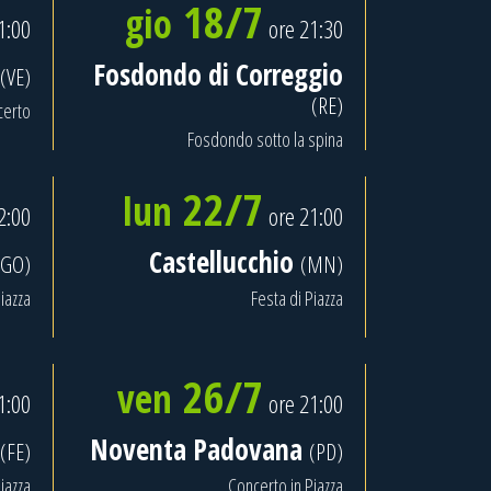
18/7
gio
1:00
ore 21:30
Fosdondo di Correggio
(VE)
(RE)
certo
Fosdondo sotto la spina
22/7
lun
2:00
ore 21:00
Castellucchio
(GO)
(MN)
iazza
Festa di Piazza
26/7
ven
1:00
ore 21:00
Noventa Padovana
(FE)
(PD)
iazza
Concerto in Piazza