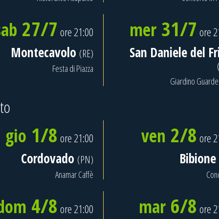
27/7
31/7
sab
mer
ore 21:00
ore 2
Montecavolo
San Daniele del Fri
(RE)
Festa di Piazza
Giardino Guarde
to
1/8
2/8
gio
ven
ore 21:00
ore 2
Cordovado
Bibione
(PN)
Anamar Caffè
Con
4/8
6/8
dom
mar
ore 21:00
ore 2