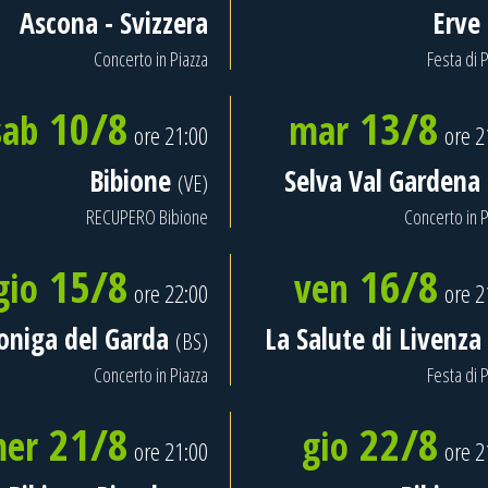
Ascona - Svizzera
Erve
Concerto in Piazza
Festa di P
10/8
13/8
sab
mar
ore 21:00
ore 2
Bibione
Selva Val Gardena
(VE)
RECUPERO Bibione
Concerto in P
15/8
16/8
gio
ven
ore 22:00
ore 2
niga del Garda
La Salute di Livenza
(BS)
Concerto in Piazza
Festa di P
21/8
22/8
er
gio
ore 21:00
ore 2