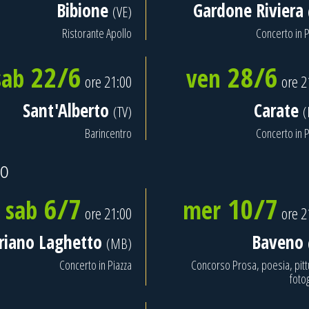
Bibione
Gardone Riviera
(VE)
Ristorante Apollo
Concerto in P
22/6
28/6
sab
ven
ore 21:00
ore 2
Sant'Alberto
Carate
(TV)
Barincentro
Concerto in P
io
6/7
10/7
sab
mer
ore 21:00
ore 2
riano Laghetto
Baveno
(MB)
Concerto in Piazza
Concorso Prosa, poesia, pitt
fotog