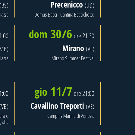
Precenicco
(BS)
(UD)
iazza
Domus Bacci - Cantina Baccichetto
30/6
dom
1:00
ore 21:30
Mirano
(MB)
(VE)
iazza
Mirano Summer Festival
11/7
gio
1:00
ore 21:00
Cavallino Treporti
(VB)
(VE)
ura e
Camping Marina di Venezia
rafia