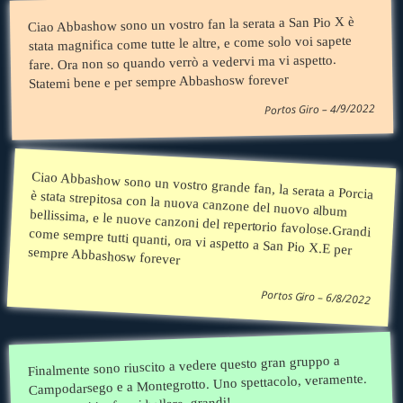
Ciao Abbashow sono un vostro fan la serata a San Pio X è
stata magnifica come tutte le altre, e come solo voi sapete
fare. Ora non so quando verrò a vedervi ma vi aspetto.
Statemi bene e per sempre Abbashosw forever
Portos Giro – 4/9/2022
Ciao Abbashow sono un vostro grande fan, la serata a Porcia è stata strepitosa con la nuova canzone del nuovo album
bellissima, e le nuove canzoni del repertorio favolose.Grandi come sempre tutti quanti, ora vi aspetto a San Pio X.E per
sempre Abbashosw forever
Portos Giro – 6/8/2022
Finalmente sono riuscito a vedere questo gran gruppo a
Campodarsego e a Montegrotto. Uno spettacolo, veramente.